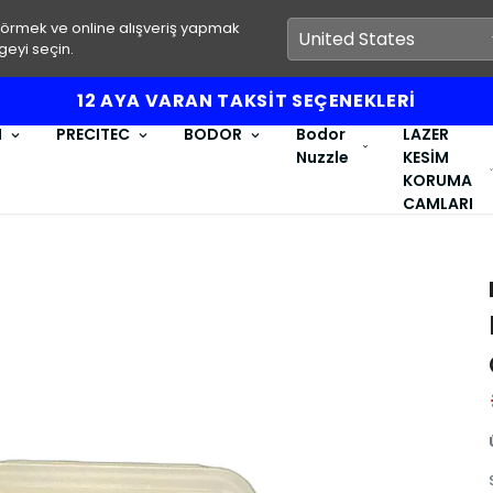
görmek ve online alışveriş yapmak
geyi seçin.
12 AYA VARAN TAKSİT SEÇENEKLERİ
I
PRECITEC
BODOR
Bodor
LAZER
Nuzzle
KESİM
KORUMA
CAMLARI