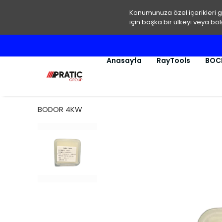
Konumunuza özel içerikleri 
için başka bir ülkeyi veya böl
Anasayfa
RayTools
BOC
BODOR 4KW