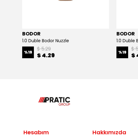
BODOR
BODOR
1.0 Duble Bodor Nuzzle
1.0 Duble 
$ 5.29
$ 
%
19
%
19
$ 4.29
$ 
Hesabım
Hakkımızda