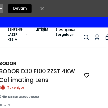
Devam
SENFENG
İLETİŞİM
Siparişinizi
LAZER
Sorgulayın
KESİM
BODOR
BODOR D30 F100 ZZST 4KW
Collimating Lens
Tükeniyor
Ürün Kodu
:
31200010212
Stok
:
3