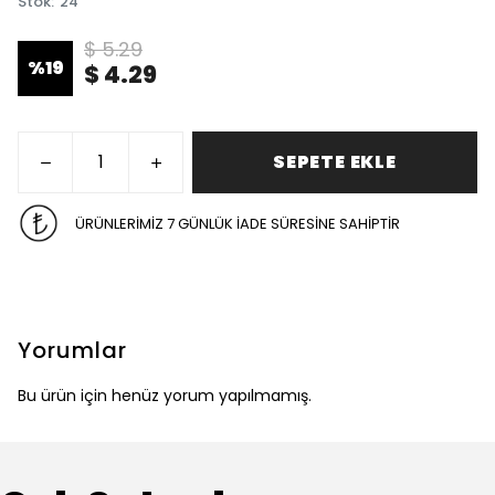
Stok
:
24
$ 5.29
%
19
$ 4.29
SEPETE EKLE
ÜRÜNLERİMİZ 7 GÜNLÜK İADE SÜRESİNE SAHİPTİR
Yorumlar
Bu ürün için henüz yorum yapılmamış.