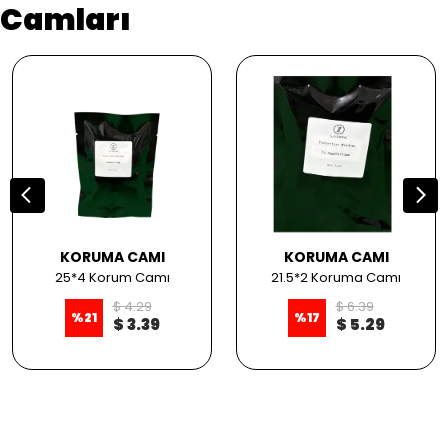
Camları
KORUMA CAMI
KORUMA CAMI
25*4 Korum Camı
21.5*2 Koruma Camı
$ 4.29
$ 6.39
%
21
%
17
$ 3.39
$ 5.29