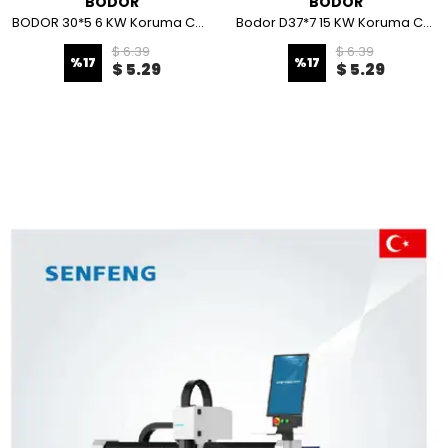
BODOR
BODOR
BODOR 30*5 6 KW Koruma Camı
Bodor D37*7 15 KW Koruma Camı
$ 6.39
$ 6.39
%
17
%
17
$ 5.29
$ 5.29