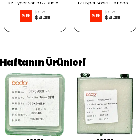
9.5 Hyper Sonic C2 Duble Bodor Nuzzle
1.3 Hyper Sonic D-6 Bodor Nuzzle
$ 5.29
$ 5.29
%
19
%
19
$ 4.29
$ 4.29
Haftanın Ürünleri