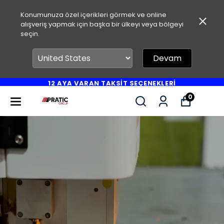
Konumunuza özel içerikleri görmek ve online
alışveriş yapmak için başka bir ülkeyi veya bölgeyi
seçin.
Devam
12 AYA VARAN TAKSİT SEÇENEKLERİ
0
ZE