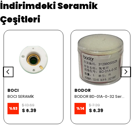
İndirimdeki Seramik
Çeşitleri
BOCI
BODOR
BOCI SERAMİK
BODOR BD-01A-0-32 Seramik
$ 13.69
$ 7.39
%
53
%
14
$ 6.39
$ 6.39