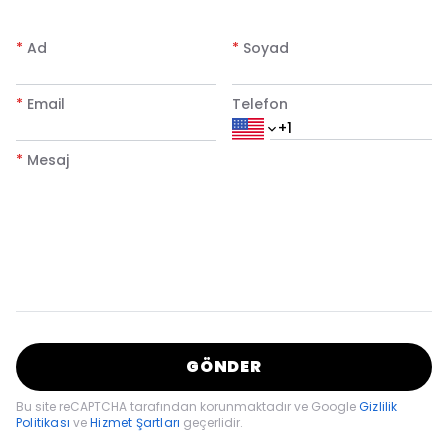
*
Ad
*
Soyad
*
Email
Telefon
*
Mesaj
GÖNDER
Bu site reCAPTCHA tarafından korunmaktadır ve Google
Gizlilik
Politikası
ve
Hizmet Şartları
geçerlidir.