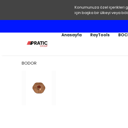
Konumunuza özel içerikleri 
için başka bir ülkeyi veya böl
Anasayfa
RayTools
BOC
BODOR