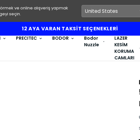
görmek ve online alışveriş yapmak
geyi seçin.
12 AYA VARAN TAKSİT SEÇENEKLERİ
I
PRECITEC
BODOR
Bodor
LAZER
Nuzzle
KESİM
KORUMA
CAMLARI