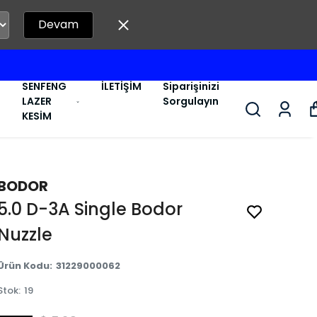
Devam
SENFENG
İLETİŞİM
Siparişinizi
LAZER
Sorgulayın
KESİM
BODOR
5.0 D-3A Single Bodor
Nuzzle
Ürün Kodu
:
31229000062
Stok
:
19