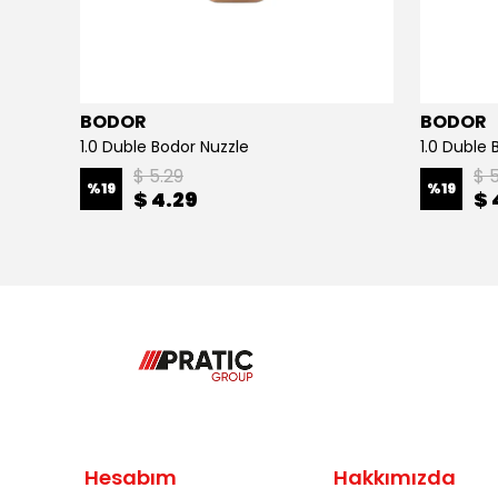
BODOR
BODOR
1.0 Duble Bodor Nuzzle
1.0 Duble 
$ 5.29
$ 
%
19
%
19
$ 4.29
$ 
Hesabım
Hakkımızda