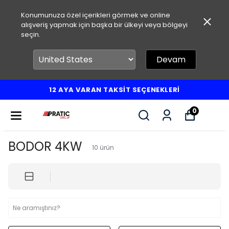
Konumunuza özel içerikleri görmek ve online
alışveriş yapmak için başka bir ülkeyi veya bölgeyi
seçin.
Devam
12 AYA VARAN TAKSİT SEÇENEKLERİ
0
BODOR 4KW
10
ürün