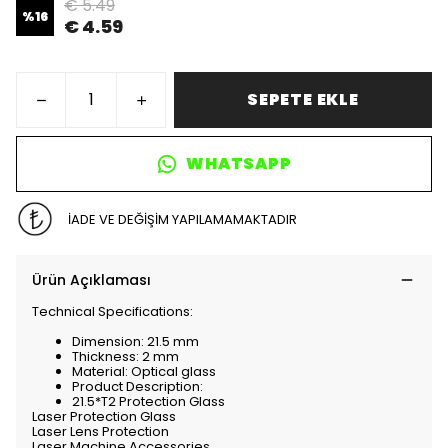
€ 5.49
%
16
€ 4.59
SEPETE EKLE
WHATSAPP
İADE VE DEĞİŞİM YAPILAMAMAKTADIR
Ürün Açıklaması
Technical Specifications:
Dimension: 21.5 mm
Thickness: 2 mm
Material: Optical glass
Product Description:
21.5*T2 Protection Glass
Laser Protection Glass
Laser Lens Protection
Laser Machine Accessories