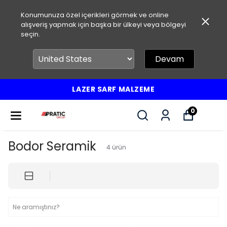
Konumunuza özel içerikleri görmek ve online
alışveriş yapmak için başka bir ülkeyi veya bölgeyi
seçin.
Devam
LAZER SARF MALZEME
0
Bodor Seramik
4
ürün