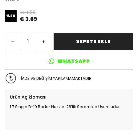
€ 4.59
%
20
€ 3.69
SEPETE EKLE
WHATSAPP
İADE VE DEĞİŞİM YAPILAMAMAKTADIR
Ürün Açıklaması
1.7 Single D-10 Bodor Nuzzle 28'lik Seramikle Uyumludur.