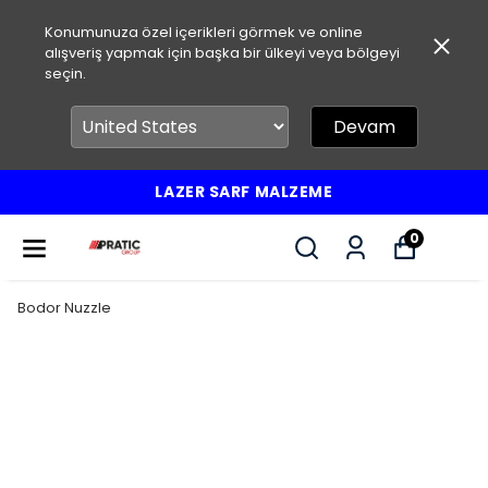
Konumunuza özel içerikleri görmek ve online
alışveriş yapmak için başka bir ülkeyi veya bölgeyi
seçin.
Devam
LAZER SARF MALZEME
0
Bodor Nuzzle