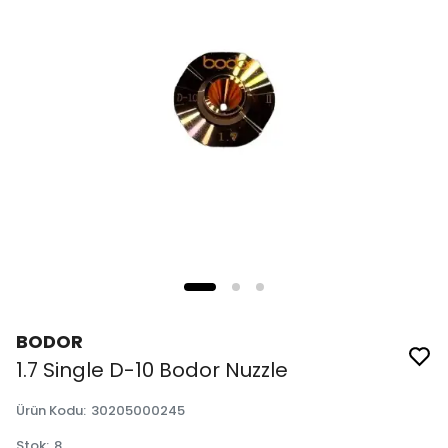
BODOR
1.7 Single D-10 Bodor Nuzzle
Ürün Kodu
:
30205000245
Stok
:
8