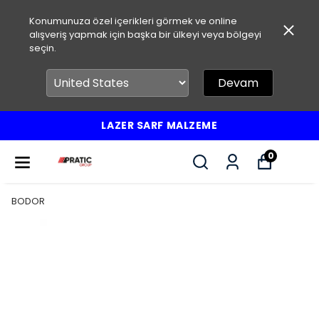
Konumunuza özel içerikleri görmek ve online
alışveriş yapmak için başka bir ülkeyi veya bölgeyi
seçin.
Devam
LAZER SARF MALZEME
0
BODOR