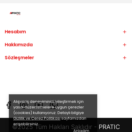
Hesabım
Hakkımızda
Sözleşmeler
Alışveriş deneyiminizi iyileştirmek için
yasal düzenlemelere uygun çerezler
(cookies) kullanıyoruz. Detaylı bilgiye
Gizlilik ve Çerez Politikası
sayfamızdan
erişebilirsiniz.
©2025 Tüm Hakları Saklıdır - PRATIC
Anladım