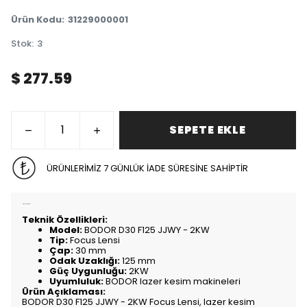
Ürün Kodu
:
31229000001
Stok
:
3
$ 277.59
SEPETE EKLE
ÜRÜNLERİMİZ 7 GÜNLÜK İADE SÜRESİNE SAHİPTİR
Ürün Açıklaması
Teknik Özellikleri:
Model:
BODOR D30 F125 JJWY - 2KW
Tip:
Focus Lensi
Çap:
30 mm
Odak Uzaklığı:
125 mm
Güç Uygunluğu:
2KW
Uyumluluk:
BODOR lazer kesim makineleri
Ürün Açıklaması:
BODOR D30 F125 JJWY - 2KW Focus Lensi, lazer kesim