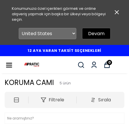
Konumunuza özel içerikleri görmek ve online
alışveriş yapmak için başka bir ülkeyi veya bölgeyi
seçin.
Devam
12 AYA VARAN TAKSİT SEÇENEKLERİ
0
KORUMA CAMI
5
ürün
Filtrele
Sırala