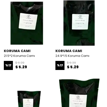
KORUMA CAMI
KORUMA CAMI
21.5*2 Koruma Camı
24.9*1.5 Koruma Camı
$ 6.39
$ 6.39
%
17
%
17
$ 5.29
$ 5.29