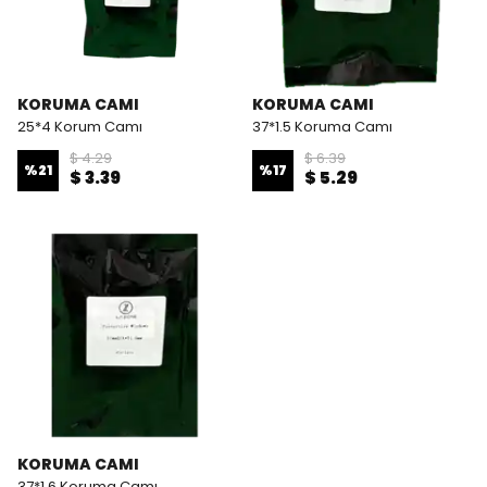
KORUMA CAMI
KORUMA CAMI
25*4 Korum Camı
37*1.5 Koruma Camı
$ 4.29
$ 6.39
%
21
%
17
$ 3.39
$ 5.29
KORUMA CAMI
37*1.6 Koruma Camı