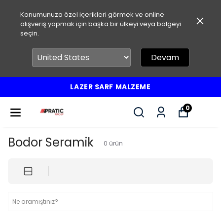
Konumunuza özel içerikleri görmek ve online
alışveriş yapmak için başka bir ülkeyi veya bölgeyi
seçin.
Devam
LAZER SARF MALZEME
0
Bodor Seramik
0
ürün