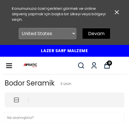
Konumunuza özel içerikleri görmek ve online
alışveriş yapmak için başka bir ülkeyi veya bölgeyi
seçin.
Devam
LAZER SARF MALZEME
0
Bodor Seramik
3
ürün