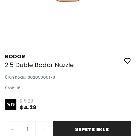
BODOR
2.5 Duble Bodor Nuzzle
Ürün Kodu
:
30205000173
Stok
:
16
$ 5.29
%
19
$ 4.29
SEPETE EKLE