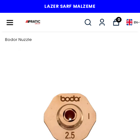
LAZER SARF MALZEME
0
EN
-
Bodor Nuzzle