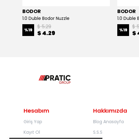
BODOR
BODOR
1.0 Duble Bodor Nuzzle
1.0 Duble 
$ 5.29
$ 
%
19
%
19
$ 4.29
$ 
Hesabım
Hakkımızda
Giriş Yap
Blog Anasayfa
Kayıt Ol
S.S.S