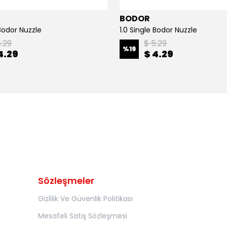
BODOR
Bodor Nuzzle
1.0 Single Bodor Nuzzle
5.29
$ 5.29
%
19
4.29
$ 4.29
Sözleşmeler
Gizlilik Ve Güvenlik Politikası
Mesafeli Satış Sözleşmesi