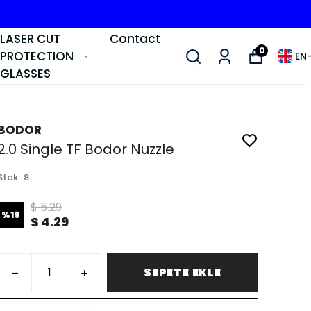
LASER CUT
Contact
0
PROTECTION
EN
GLASSES
BODOR
2.0 Single TF Bodor Nuzzle
Stok
:
8
$ 5.29
%
19
$ 4.29
SEPETE EKLE